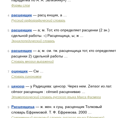
парадигма по А. А. Зализняку») …
Формы слов
расценщик
— расц енщик, а …
4
Русский орфографический словарь
расценщик
— а; м. Тот, кто определяет расценки (2 зн.)
5
сдельной работы. ◁ Расценщица, ы; ж …
Энциклопедический словарь
расценщик
— а; м. см. тж. расценщица тот, кто определяет
6
расценки 2) сдельной работы …
Словарь многих выражений
оценщик
— См …
7
Словарь синонимов
цензор
— у Радищева: ценсор. Через нем. Zensor из лат.
8
сēnsоr расценщик : сēnsеō расцениваю …
Этимологический словарь русского языка Макса Фасмера
Расценщица
— ж. жен. к сущ. расценщик Толковый
9
словарь Ефремовой. Т. Ф. Ефремова. 2000 …
Современный толковый словарь русского языка Ефремовой