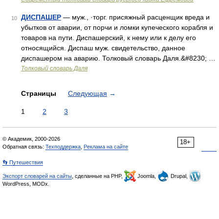
ДИСПАШЕР
— муж., ·торг. присяжный расценщик вреда и
10
убытков от аварии, от порчи и ломки купеческого корабля и
товаров на пути. Диспашерский, к нему или к делу его
относящийся. Диспаш муж. свидетельство, данное
диспашером на аварию. Толковый словарь Даля.&#8230; …
Толковый словарь Даля
Страницы
Следующая
→
1
2
3
© Академик, 2000-2026
18+
Обратная связь:
Техподдержка
,
Реклама на сайте
👣 Путешествия
Экспорт словарей на сайты
, сделанные на PHP,
Joomla,
Drupal,
WordPress, MODx.